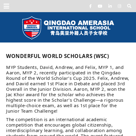
Menu
WONDERFUL WORLD SCHOLARS (WSC)
MYP Students, David, Andrew, and Felix, MYP 1, and
Aaron, MYP 2, recently participated in the Qingdao
Round of the World Scholar’s Cup 2025. Felix, Andrew,
and David earned 1st Place in Debate and placed 3rd
Overall in the Junior Division. Aaron, MYP 2, won the
Jac Khor award for the scholar who achieves the
highest score in the
Scholar’s Challenge
—a rigorous
multiple-choice exam, as well as 1st place for the
Junior Team Challenge!
The competition is an international academic
competition that encourages global citizenship,
interdisciplinary learning, and collaboration among
students from around the world. The event featured