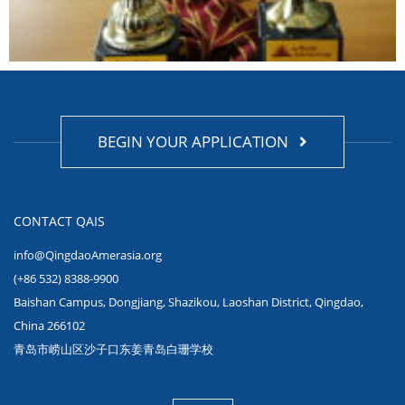
BEGIN YOUR APPLICATION
CONTACT QAIS
info@QingdaoAmerasia.org
(+86 532) 8388-9900
Baishan Campus, Dongjiang, Shazikou, Laoshan District, Qingdao,
China 266102
青岛市崂山区沙子口东姜青岛白珊学校