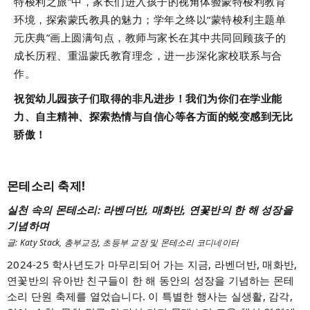
特梭利之旅”中，家长们进入孩子的视角体验蒙特梭利教育
环境，探索蒙氏教具的魅力；学年之终以“蒙特梭利主题单
元庆典”画上圆满句点，教师与家长在其中共同回顾孩子的
成长历程、重温蒙氏教育理念，进一步深化家校联系与合
作。
祝贺幼儿园孩子们取得的非凡进步！我们为你们在学业能
力、自主精神、探索热情与自信心等各方面的蜕变感到无比
骄傲！
몬테소리 축제!
실천 속의 몬테소리: 라벤더반, 매화반, 연꽃반의 한 해 성장을
기념하며
글: Katy Stack, 총부교장, 초등부 교장 및 몬테소리 코디네이터
2024-25 학사년도가 마무리되어 가는 지금, 라벤더반, 매화반,
연꽃반의 유아반 친구들이 한 해 동안의 성장을 기념하는 몬테
소리 단원 축제를 열었습니다. 이 특별한 행사는 실생활, 감각,