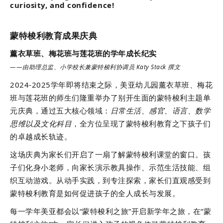
curiosity, and confidence!
蒙特梭利教育成果庆典
薰衣草班、梅花班与莲花班的学年成长纪实
——由助理总监、小学校长兼蒙特梭利协调员 Katy Stack 撰文
2024-2025学年即将结束之际，美亚幼儿园薰衣草班、梅花
班与莲花班的师生们隆重举办了别开生面的蒙特梭利主题单
元庆典，通过五大核心领域：
日常生活、感官、语言、数学
思维以及文化科目
，全方位呈现了蒙特梭利教育之下孩子们
的卓越成长轨迹。
这场庆典为家长们开启了一扇了解蒙特梭利课堂的窗口。孩
子们化身小老师，向家长演示教具操作、示范生活技能、组
织互动游戏。从动手实践，到专注探索，家长们直观感受到
蒙特梭利教育是如何促进孩子的全人成长与发展。
每一学年美亚都会以“蒙特梭利之旅”开启新学年之旅，在“蒙