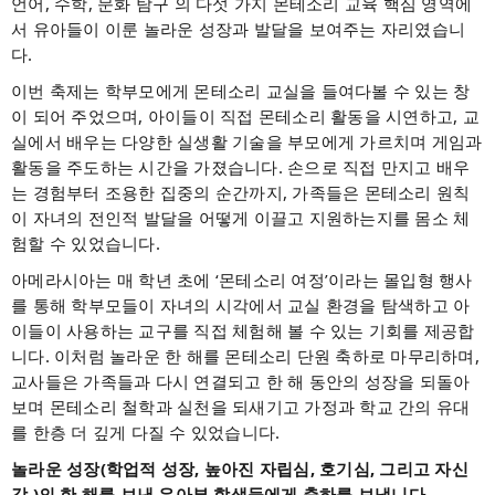
언어, 수학, 문화 탐구 의 다섯 가지 몬테소리 교육 핵심 영역에
서 유아들이 이룬 놀라운 성장과 발달을 보여주는 자리였습니
다.
이번 축제는 학부모에게 몬테소리 교실을 들여다볼 수 있는 창
이 되어 주었으며, 아이들이 직접 몬테소리 활동을 시연하고, 교
실에서 배우는 다양한 실생활 기술을 부모에게 가르치며 게임과
활동을 주도하는 시간을 가졌습니다. 손으로 직접 만지고 배우
는 경험부터 조용한 집중의 순간까지, 가족들은 몬테소리 원칙
이 자녀의 전인적 발달을 어떻게 이끌고 지원하는지를 몸소 체
험할 수 있었습니다.
아메라시아는 매 학년 초에 ‘몬테소리 여정’이라는 몰입형 행사
를 통해 학부모들이 자녀의 시각에서 교실 환경을 탐색하고 아
이들이 사용하는 교구를 직접 체험해 볼 수 있는 기회를 제공합
니다. 이처럼 놀라운 한 해를 몬테소리 단원 축하로 마무리하며,
교사들은 가족들과 다시 연결되고 한 해 동안의 성장을 되돌아
보며 몬테소리 철학과 실천을 되새기고 가정과 학교 간의 유대
를 한층 더 깊게 다질 수 있었습니다.
놀라운 성장(학업적 성장, 높아진 자립심, 호기심, 그리고 자신
감 )의 한 해를 보낸 유아부 학생들에게 축하를 보냅니다.